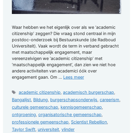
Waar hebben we het eigenlijk over als we ‘academic
citizenship’ zeggen? Die vraag stond centraal in mijn
postdoc-onderzoek bij Bestuurskunde (de Radboud
Universiteit). Vaak wordt de term in verband gebracht
met maatschappelijk engagement, maar
vereenzelvigen we ‘academic citizenship’ met
‘maatschappelijk engagement’, dan zien we niet hoe
andere activiteiten van academici óók over
engagement gaan. Om …
Lees meer
Tags
academic citizenship
,
academisch burgerschap
,
Bangalijst
,
Bildung
,
burgerschapsonderwijs
,
careerism
,
culturele gemeenschap
,
kennisgemeenschap
,
ontgroening
,
organisatorische gemeenschap
,
professionele gemeenschap
,
Scientist Rebellion
,
Taylor Swift
,
universiteit
,
vlinder