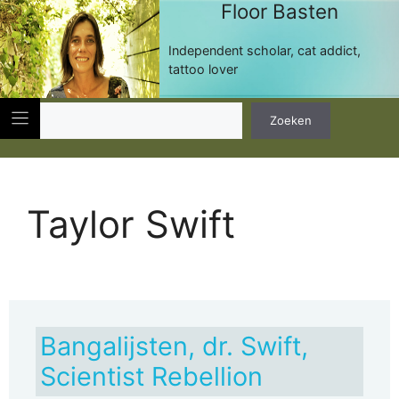
Floor Basten
Ga
naar
de
Independent scholar, cat addict,
inhoud
tattoo lover
Zoeken
Zoeken
Taylor Swift
Bangalijsten, dr. Swift,
Scientist Rebellion