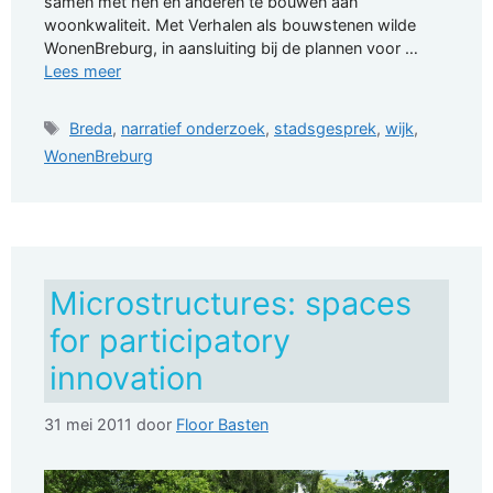
samen met hen en anderen te bouwen aan
woonkwaliteit. Met Verhalen als bouwstenen wilde
WonenBreburg, in aansluiting bij de plannen voor …
Lees meer
Tags
Breda
,
narratief onderzoek
,
stadsgesprek
,
wijk
,
WonenBreburg
Microstructures: spaces
for participatory
innovation
31 mei 2011
door
Floor Basten