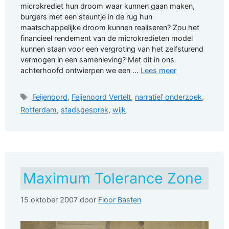
microkrediet hun droom waar kunnen gaan maken,
burgers met een steuntje in de rug hun
maatschappelijke droom kunnen realiseren? Zou het
financieel rendement van de microkredieten model
kunnen staan voor een vergroting van het zelfsturend
vermogen in een samenleving? Met dit in ons
achterhoofd ontwierpen we een …
Lees meer
Tags
Feijenoord
,
Feijenoord Vertelt
,
narratief onderzoek
,
Rotterdam
,
stadsgesprek
,
wijk
Maximum Tolerance Zone
15 oktober 2007
door
Floor Basten