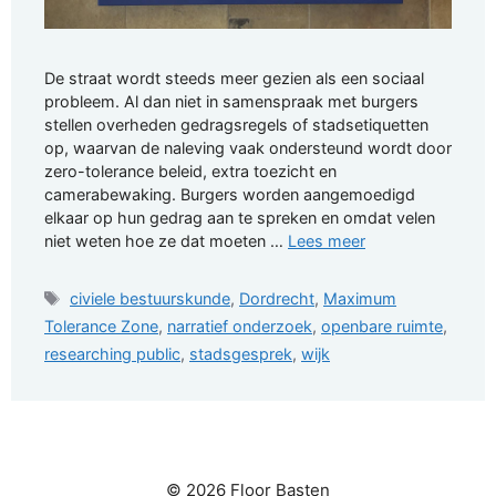
De straat wordt steeds meer gezien als een sociaal
probleem. Al dan niet in samenspraak met burgers
stellen overheden gedragsregels of stadsetiquetten
op, waarvan de naleving vaak ondersteund wordt door
zero-tolerance beleid, extra toezicht en
camerabewaking. Burgers worden aangemoedigd
elkaar op hun gedrag aan te spreken en omdat velen
niet weten hoe ze dat moeten …
Lees meer
Tags
civiele bestuurskunde
,
Dordrecht
,
Maximum
Tolerance Zone
,
narratief onderzoek
,
openbare ruimte
,
researching public
,
stadsgesprek
,
wijk
© 2026 Floor Basten