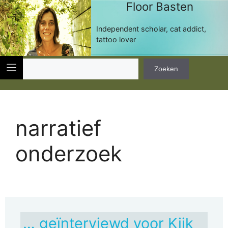
Floor Basten
Ga
naar
de
Independent scholar, cat addict,
inhoud
tattoo lover
Zoeken
Zoeken
narratief
onderzoek
… geïnterviewd voor Kijk