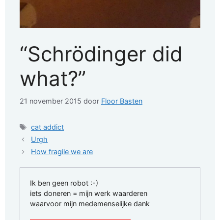
“Schrödinger did
what?”
21 november 2015
door
Floor Basten
Tags
cat addict
Urgh
How fragile we are
Ik ben geen robot :-)
iets doneren = mijn werk waarderen
waarvoor mijn medemenselijke dank