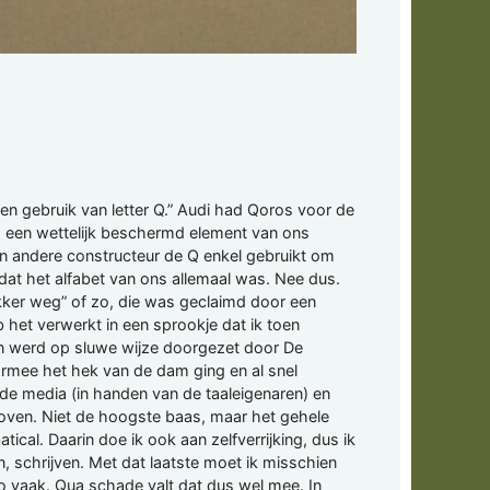
ten gebruik van letter Q.” Audi had Qoros voor de
is een wettelijk beschermd element van ons
n andere constructeur de Q enkel gebruikt om
 dat het alfabet van ons allemaal was. Nee dus.
ekker weg” of zo, die was geclaimd door een
 het verwerkt in een sprookje dat ik toen
 en werd op sluwe wijze doorgezet door De
aarmee het hek van de dam ging en al snel
e media (in handen van de taaleigenaren) en
eloven. Niet de hoogste baas, maar het gehele
ical. Daarin doe ik ook aan zelfverrijking, dus ik
n, schrijven. Met dat laatste moet ik misschien
o vaak. Qua schade valt dat dus wel mee. In