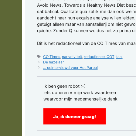
Avoid News. Towards a Healthy News Diet beschri
sabbatical. Qualitate qua zal ik me dan ook wei
aandacht naar hun exquise analyse willen leiden. 
getuigt alleen maar van aanstellerij om niet gewoon
quiche. Zonder Q kunnen we dus net zo prima uit
Dit is het redactioneel van de CO Times van m
Tags
CO Times
,
narrativiteit
,
redactioneel COT
,
taal
De hazelaar
… geinterviewd voor Het Parool
Ik ben geen robot :-)
iets doneren = mijn werk waarderen
waarvoor mijn medemenselijke dank
Ja, ik doneer graag!