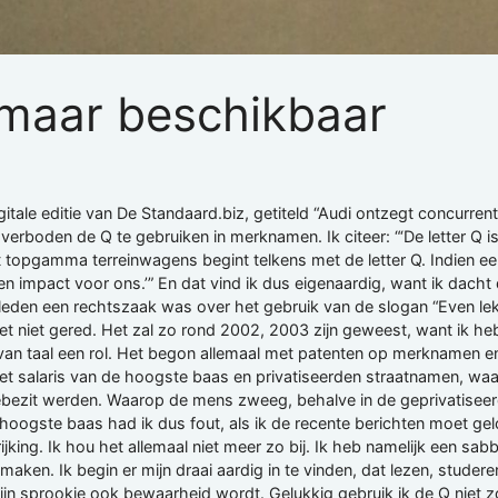
o maar beschikbaar
gitale editie van De Standaard.biz, getiteld “Audi ontzegt concurren
erboden de Q te gebruiken in merknamen. Ik citeer: “‘De letter Q 
 topgamma terreinwagens begint telkens met de letter Q. Indien ee
een impact voor ons.’” En dat vind ik dus eigenaardig, want ik dacht
 geleden een rechtszaak was over het gebruik van de slogan “Even l
et niet gered. Het zal zo rond 2002, 2003 zijn geweest, want ik heb
ng van taal een rol. Het begon allemaal met patenten op merknamen
r het salaris van de hoogste baas en privatiseerden straatnamen, w
ezit werden. Waarop de mens zweeg, behalve in de geprivatiseerd
ie hoogste baas had ik dus fout, als ik de recente berichten moet g
g. Ik hou het allemaal niet meer zo bij. Ik heb namelijk een sabbat
maken. Ik begin er mijn draai aardig in te vinden, dat lezen, studere
jn sprookje ook bewaarheid wordt. Gelukkig gebruik ik de Q niet z