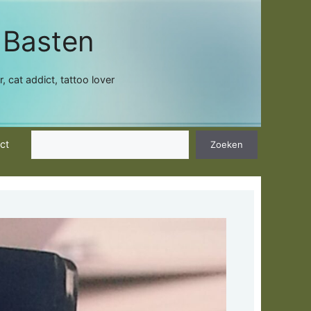
 Basten
 cat addict, tattoo lover
Zoeken
ct
Zoeken