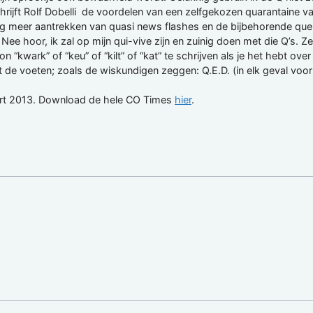
jft Rolf Dobelli de voordelen van een zelfgekozen quarantaine van
nig meer aantrekken van quasi news flashes en de bijbehorende que
Nee hoor, ik zal op mijn qui-vive zijn en zuinig doen met die Q’s. Ze
 “kwark” of “keu” of “kilt” of “kat” te schrijven als je het hebt over
 de voeten; zoals de wiskundigen zeggen: Q.E.D. (in elk geval voo
aart 2013. Download de hele CO Times
hier
.