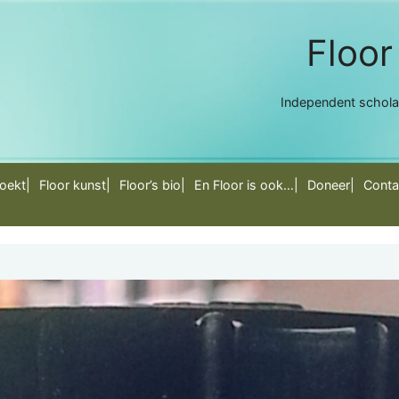
Floor
Independent scholar,
zoekt
Floor kunst
Floor’s bio
En Floor is ook…
Doneer
Conta