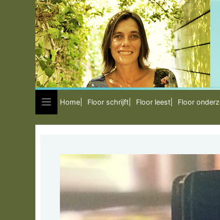
Ga
naar
de
inhoud
Home
Floor schrijft
Floor leest
Floor onder