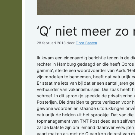
‘Q’ niet meer z
28 februari 2013
door
Floor Basten
Ik kwam een eigenaardig berichtje tegen in de di
rechter in Hamburg gedaagd en die heeft Qoros v
gamma’, stelde een woordvoerder van Audi. ‘Het
zijn modellen te benoemen, heeft dat natuurlijk 
Er staat me iets van bij dat er een aantal jaren
verhuurder van vakantiehuisjes. Die zaak heeft h
schreef. In dit sprookje speelde de privatiseri
Posterijen. Die draaiden te grote verliezen voo
gewone woorden en staande uitdrukkingen privéb
natuurlijk de helden uit het sprookje. Dat van d
topmanagement van TNT Post deed aan zelfverrijkin
zal de laatste zijn om iemand daarover verwijten 
vaart maken als met de Q aan kop de rest van mi