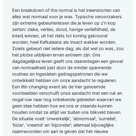
Een breakdown of the normal is het ineenstorten van
alles wat normaal voor je was. Typische veroorzakers
zijn extreme gebeurtenissen die je leven op z’n kop
zetten: zieke, verlies, dood, hevige verliefdheid, de
loterij winnen, uit het niets tot koning gekroond
worden, heel Kafkaiaans als insect wakker worden.
Zoiets gebeurt niet iedere dag; als dat wel zo was, zou
het plotse uitblijven ervan extreem zijn. Ons
dagdagelijkse leven geeft ons daarentegen een gevoel
van normaalheid juist door de minder spannende
routines en ingesleten gedragspatronen die we
ontwikkeld hebben om onze aandacht te reguleren.
Een
life-changing event
als de hier genoemde
voorbeelden verschuift onze aandacht met een ruk en
nogal ruw naar nog onbekende gebieden waarvan we
geen idee hebben hoe we ons er staande kunnen
houden omdat ze altijd ver buiten ons blikveld bleven.
De situatie voelt ‘onwerkelijk’, ‘abnormaal’, ‘surreëel’,
‘bizar’, ‘vreemd’ en ‘bijzonder’; allemaal bijvoeglijke
naamwoorden om aan te geven dat het nieuwe